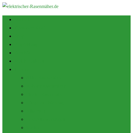
Startseite
Tipps zum Kauf
Shop
Empfehlung
Zubehör
Mulch Funktion
Themen
Akku Rasenmäher
Roboter Rasenmäher
Elektro Rasenmäher
Pflege und Wartung
Allgemein
Produktbewertungen
Marken