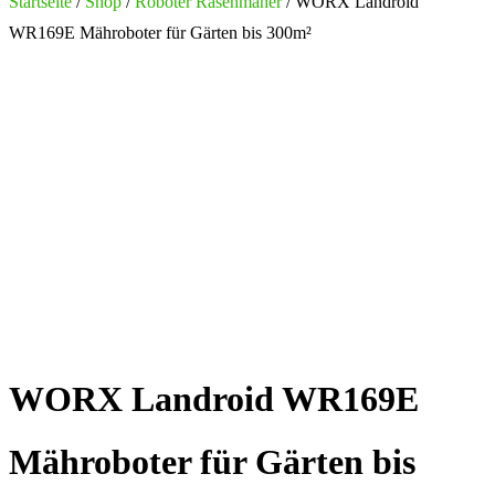
nach:
Startseite
/
Shop
/
Roboter Rasenmäher
/ WORX Landroid
WR169E Mähroboter für Gärten bis 300m²
WORX Landroid WR169E
Mähroboter für Gärten bis