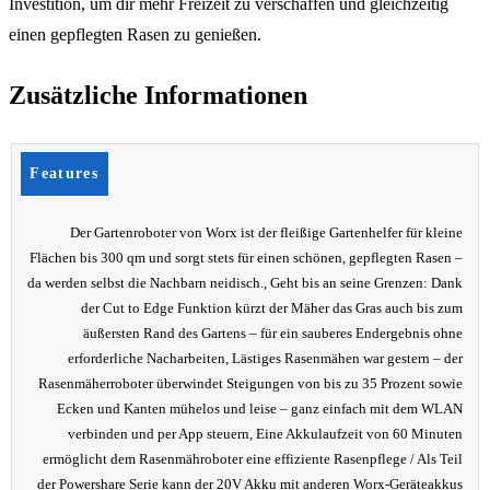
Investition, um dir mehr Freizeit zu verschaffen und gleichzeitig
einen gepflegten Rasen zu genießen.
Zusätzliche Informationen
Features
Der Gartenroboter von Worx ist der fleißige Gartenhelfer für kleine
Flächen bis 300 qm und sorgt stets für einen schönen, gepflegten Rasen –
da werden selbst die Nachbarn neidisch., Geht bis an seine Grenzen: Dank
der Cut to Edge Funktion kürzt der Mäher das Gras auch bis zum
äußersten Rand des Gartens – für ein sauberes Endergebnis ohne
erforderliche Nacharbeiten, Lästiges Rasenmähen war gestern – der
Rasenmäherroboter überwindet Steigungen von bis zu 35 Prozent sowie
Ecken und Kanten mühelos und leise – ganz einfach mit dem WLAN
verbinden und per App steuern, Eine Akkulaufzeit von 60 Minuten
ermöglicht dem Rasenmähroboter eine effiziente Rasenpflege / Als Teil
der Powershare Serie kann der 20V Akku mit anderen Worx-Geräteakkus