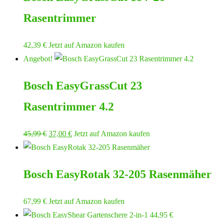
Rasentrimmer
42,39
€
Jetzt auf Amazon kaufen
Angebot!
Bosch EasyGrassCut 23
Rasentrimmer 4.2
Ursprünglicher
Aktueller
45,99
€
37,00
€
Jetzt auf Amazon kaufen
Preis
Preis
war:
ist:
Bosch EasyRotak 32-205 Rasenmäher
45,99 €
37,00 €.
67,99
€
Jetzt auf Amazon kaufen