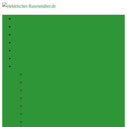
Startseite
Tipps zum Kauf
Shop
Empfehlung
Zubehör
Mulch Funktion
Themen
Akku Rasenmäher
Roboter Rasenmäher
Elektro Rasenmäher
Pflege und Wartung
Allgemein
Produktbewertungen
Marken