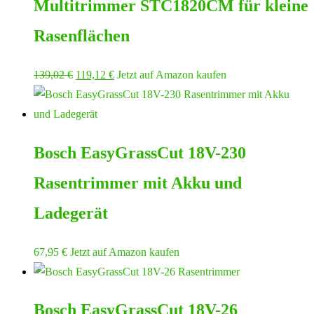
Multitrimmer STC1820CM für kleine
Rasenflächen
Ursprünglicher
Aktueller
139,02
€
119,12
€
Jetzt auf Amazon kaufen
Preis
Preis
war:
ist:
139,02 €
119,12 €.
Bosch EasyGrassCut 18V-230
Rasentrimmer mit Akku und
Ladegerät
67,95
€
Jetzt auf Amazon kaufen
Bosch EasyGrassCut 18V-26