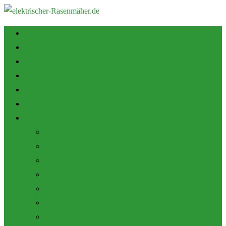
Startseite
Tipps zum Kauf
Shop
Empfehlung
Zubehör
Mulch Funktion
Themen
Akku Rasenmäher
Roboter Rasenmäher
Elektro Rasenmäher
Pflege und Wartung
Allgemein
Produktbewertungen
Marken