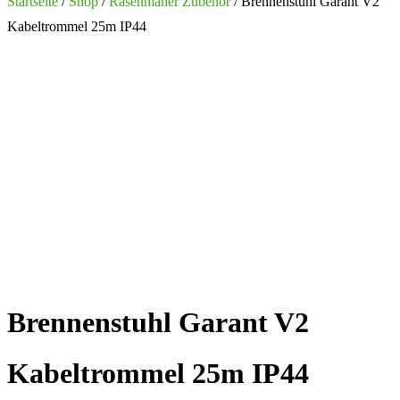
nach:
Startseite
/
Shop
/
Rasenmäher Zubehör
/ Brennenstuhl Garant V2
Kabeltrommel 25m IP44
Brennenstuhl Garant V2
Kabeltrommel 25m IP44