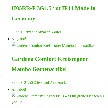
H05RR-F 3G1,5 rot IP44 Made in
Germany
93,99
€
Jetzt auf Amazon kaufen
Angebot!
Gardena Comfort Kreisregner
Mambo Gartenartikel
Ursprünglicher
Aktueller
32,99
€
21,50
€
Jetzt auf Amazon kaufen
Preis
Preis
Angebot!
war:
ist:
32,99 €
21,50 €.