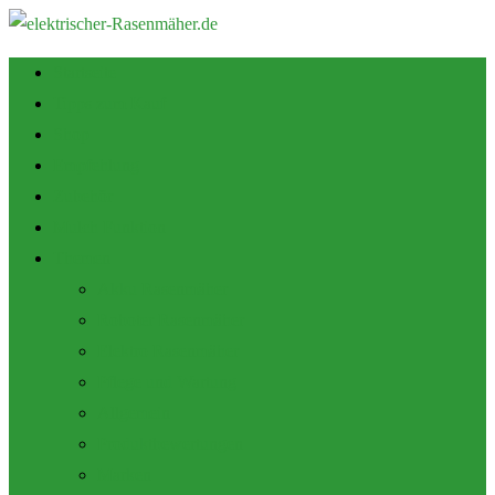
Startseite
Tipps zum Kauf
Shop
Empfehlung
Zubehör
Mulch Funktion
Themen
Akku Rasenmäher
Roboter Rasenmäher
Elektro Rasenmäher
Pflege und Wartung
Allgemein
Produktbewertungen
Marken