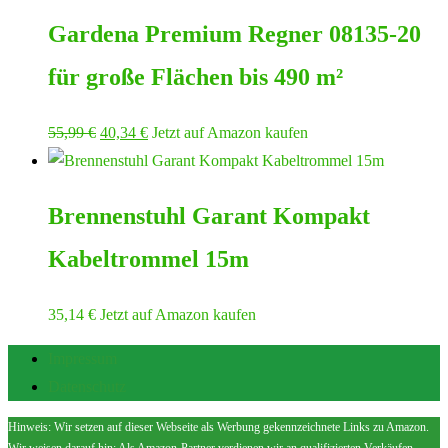
Gardena Premium Regner 08135-20
für große Flächen bis 490 m²
Ursprünglicher
Aktueller
55,99
€
40,34
€
Jetzt auf Amazon kaufen
Preis
Preis
war:
ist:
Brennenstuhl Garant Kompakt
55,99 €
40,34 €.
Kabeltrommel 15m
35,14
€
Jetzt auf Amazon kaufen
Impressum
Datenschutz
Hinweis: Wir setzen auf dieser Webseite als Werbung gekennzeichnete Links zu Amazon.
Wir weisen darauf hin: Als Amazon-Partner verdienen wir an qualifizierten Verkäufen.