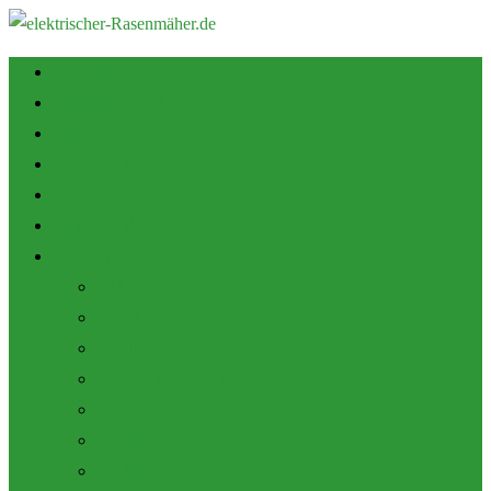
Startseite
Tipps zum Kauf
Shop
Empfehlung
Zubehör
Mulch Funktion
Themen
Akku Rasenmäher
Roboter Rasenmäher
Elektro Rasenmäher
Pflege und Wartung
Allgemein
Produktbewertungen
Marken