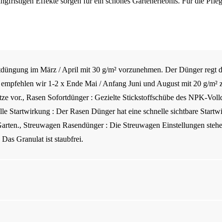
fristigen Effekte sorgen für ein schönes Gartenerlebnis. Für die Pfle
tdüngung im März / April mit 30 g/m² vorzunehmen. Der Dünger regt di
empfehlen wir 1-2 x Ende Mai / Anfang Juni und August mit 20 g/m² 
ze vor., Rasen Sofortdünger : Gezielte Stickstoffschübe des NPK-Vol
elle Startwirkung : Der Rasen Dünger hat eine schnelle sichtbare Sta
n Garten., Streuwagen Rasendünger : Die Streuwagen Einstellungen st
Das Granulat ist staubfrei.