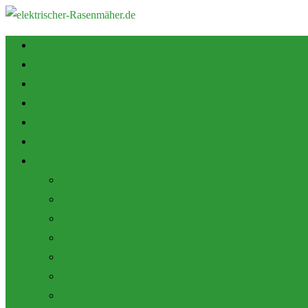
Startseite
Tipps zum Kauf
Shop
Empfehlung
Zubehör
Mulch Funktion
Themen
Akku Rasenmäher
Roboter Rasenmäher
Elektro Rasenmäher
Pflege und Wartung
Allgemein
Produktbewertungen
Marken