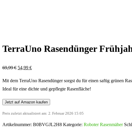
TerraUno Rasendünger Frühjah
Ursprünglicher
Aktueller
69,99
€
54,99
€
Preis
Preis
Mit dem TerraUno Rasendünger sorgst du für einen saftig grünen Ra
war:
ist:
Ideal für eine dichte und gepflegte Rasenfläche!
69,99 €
54,99 €.
Jetzt auf Amazon kaufen
Preis zuletzt aktualisiert am: 2. Februar 2026 15:05
Artikelnummer:
B0BVGJL2H8
Kategorie:
Roboter Rasenmäher
Sch