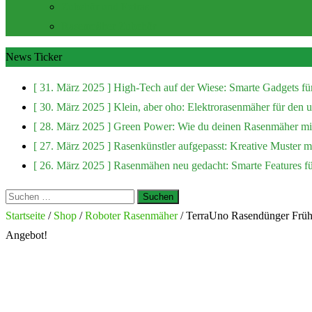
Zubehör und Extras
Rasenmäher Zubehör
News Ticker
[ 31. März 2025 ]
High-Tech auf der Wiese: Smarte Gadgets fü
[ 30. März 2025 ]
Klein, aber oho: Elektrorasenmäher für den
[ 28. März 2025 ]
Green Power: Wie du deinen Rasenmäher mit
[ 27. März 2025 ]
Rasenkünstler aufgepasst: Kreative Muster 
[ 26. März 2025 ]
Rasenmähen neu gedacht: Smarte Features f
Suchen
nach:
Startseite
/
Shop
/
Roboter Rasenmäher
/ TerraUno Rasendünger Früh
Angebot!