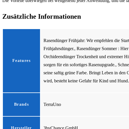
Die Vorteile überwiegen bei weitgehend jeder Anwendung, und die lang
Zusätzliche Informationen
Rasendünger Frühjahr: Wir empfehlen die Star
Frühjahrsdünger., Rasendünger Sommer : Hier 
Orchideendünger Trockenheit und extremer Hit
Features
sorgen für ein sofortiges Rasenupgrade., Schn
seine saftig grüne Farbe. Bringt Leben in de
wird, besteht keine Gefahr für Kind und Hund. 
TerraUno
Brands
3byChance GmbH
Hersteller