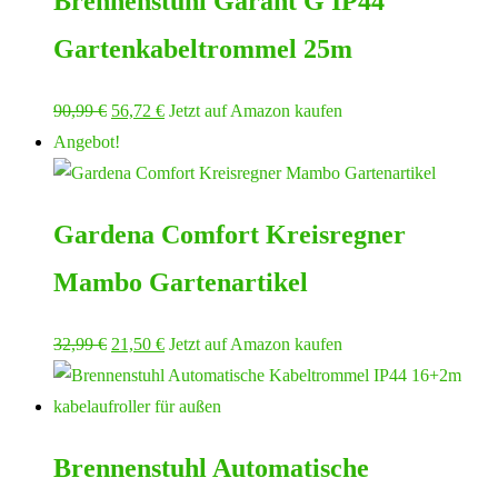
Brennenstuhl Garant G IP44
Gartenkabeltrommel 25m
Ursprünglicher
Aktueller
90,99
€
56,72
€
Jetzt auf Amazon kaufen
Preis
Preis
Angebot!
war:
ist:
90,99 €
56,72 €.
Gardena Comfort Kreisregner
Mambo Gartenartikel
Ursprünglicher
Aktueller
32,99
€
21,50
€
Jetzt auf Amazon kaufen
Preis
Preis
war:
ist:
32,99 €
21,50 €.
Brennenstuhl Automatische