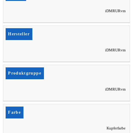
iDMRURvm
Hersteller
iDMRURvm
Produktgruppe
iDMRURvm
Farbe
Kupferfarbe