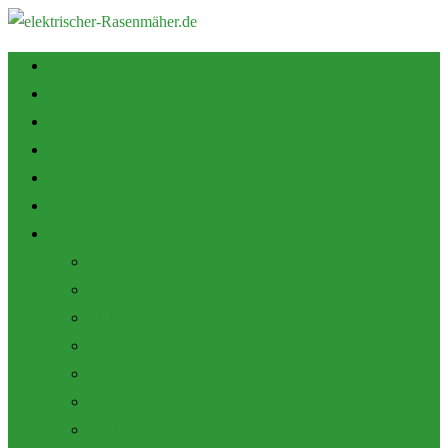
Startseite
Tipps zum Kauf
Shop
Empfehlung
Zubehör
Mulch Funktion
Themen
Akku Rasenmäher
Roboter Rasenmäher
Elektro Rasenmäher
Pflege und Wartung
Allgemein
Produktbewertungen
Marken