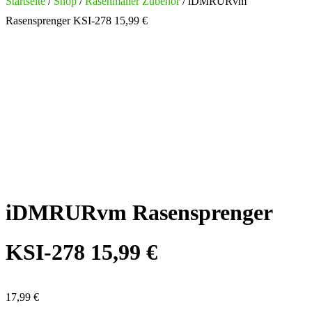
nach:
Startseite
/
Shop
/
Rasenmäher Zubehör
/ iDMRURvm
Rasensprenger KSI-278 15,99 €
iDMRURvm Rasensprenger
KSI-278 15,99 €
17,99
€