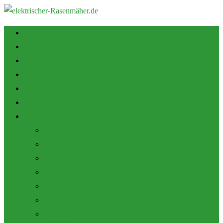
Startseite
Tipps zum Kauf
Shop
Empfehlung
Zubehör
Mulch Funktion
Themen
Akku Rasenmäher
Roboter Rasenmäher
Elektro Rasenmäher
Pflege und Wartung
Allgemein
Produktbewertungen
Marken