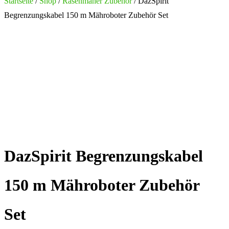
nach:
Startseite
/
Shop
/
Rasenmäher Zubehör
/ DazSpirit
Begrenzungskabel 150 m Mähroboter Zubehör Set
DazSpirit Begrenzungskabel
150 m Mähroboter Zubehör
Set