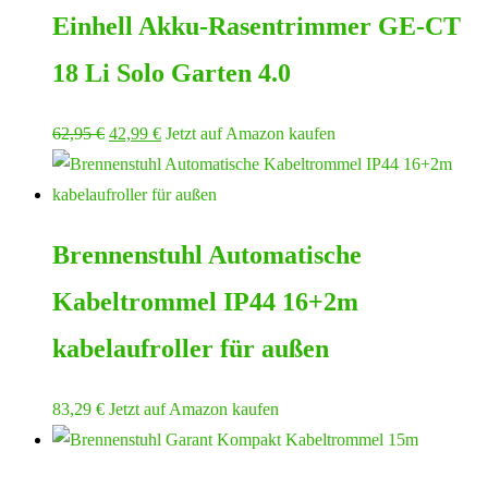
Einhell Akku-Rasentrimmer GE-CT
18 Li Solo Garten 4.0
Ursprünglicher
Aktueller
62,95
€
42,99
€
Jetzt auf Amazon kaufen
Preis
Preis
war:
ist:
62,95 €
42,99 €.
Brennenstuhl Automatische
Kabeltrommel IP44 16+2m
kabelaufroller für außen
83,29
€
Jetzt auf Amazon kaufen