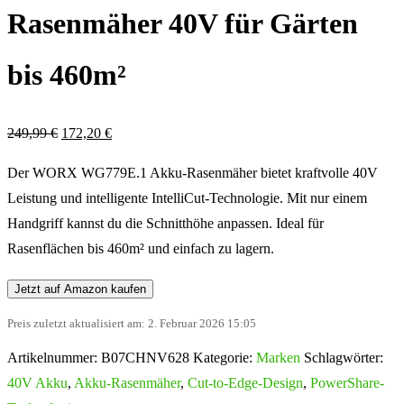
Rasenmäher 40V für Gärten
bis 460m²
Ursprünglicher
Aktueller
249,99
€
172,20
€
Preis
Preis
Der WORX WG779E.1 Akku-Rasenmäher bietet kraftvolle 40V
war:
ist:
Leistung und intelligente IntelliCut-Technologie. Mit nur einem
249,99 €
172,20 €.
Handgriff kannst du die Schnitthöhe anpassen. Ideal für
Rasenflächen bis 460m² und einfach zu lagern.
Jetzt auf Amazon kaufen
Preis zuletzt aktualisiert am: 2. Februar 2026 15:05
Artikelnummer:
B07CHNV628
Kategorie:
Marken
Schlagwörter:
40V Akku
,
Akku-Rasenmäher
,
Cut-to-Edge-Design
,
PowerShare-