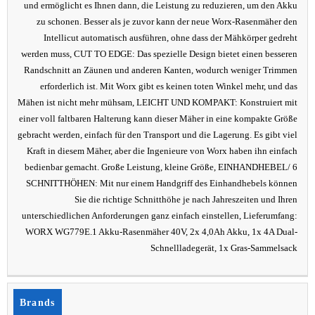
und ermöglicht es Ihnen dann, die Leistung zu reduzieren, um den Akku
zu schonen. Besser als je zuvor kann der neue Worx-Rasenmäher den
Intellicut automatisch ausführen, ohne dass der Mähkörper gedreht
werden muss, CUT TO EDGE: Das spezielle Design bietet einen besseren
Randschnitt an Zäunen und anderen Kanten, wodurch weniger Trimmen
erforderlich ist. Mit Worx gibt es keinen toten Winkel mehr, und das
Mähen ist nicht mehr mühsam, LEICHT UND KOMPAKT: Konstruiert mit
einer voll faltbaren Halterung kann dieser Mäher in eine kompakte Größe
gebracht werden, einfach für den Transport und die Lagerung. Es gibt viel
Kraft in diesem Mäher, aber die Ingenieure von Worx haben ihn einfach
bedienbar gemacht. Große Leistung, kleine Größe, EINHANDHEBEL/ 6
SCHNITTHÖHEN: Mit nur einem Handgriff des Einhandhebels können
Sie die richtige Schnitthöhe je nach Jahreszeiten und Ihren
unterschiedlichen Anforderungen ganz einfach einstellen, Lieferumfang:
WORX WG779E.1 Akku-Rasenmäher 40V, 2x 4,0Ah Akku, 1x 4A Dual-
Schnellladegerät, 1x Gras-Sammelsack
Brands