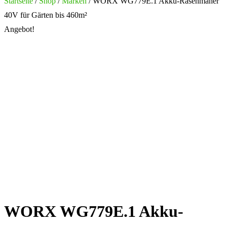
nach:
Startseite
/
Shop
/
Marken
/ WORX WG779E.1 Akku-Rasenmäher
40V für Gärten bis 460m²
Angebot!
WORX WG779E.1 Akku-