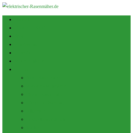
Startseite
Tipps zum Kauf
Shop
Empfehlung
Zubehör
Mulch Funktion
Themen
Akku Rasenmäher
Roboter Rasenmäher
Elektro Rasenmäher
Pflege und Wartung
Allgemein
Produktbewertungen
Marken