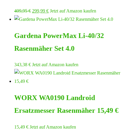
Ursprünglicher
Aktueller
409,95
€
299,99
€
Jetzt auf Amazon kaufen
Preis
Preis
war:
ist:
Gardena PowerMax Li-40/32
409,95 €
299,99 €.
Rasenmäher Set 4.0
343,38
€
Jetzt auf Amazon kaufen
WORX WA0190 Landroid
Ersatzmesser Rasenmäher 15,49 €
15,49
€
Jetzt auf Amazon kaufen