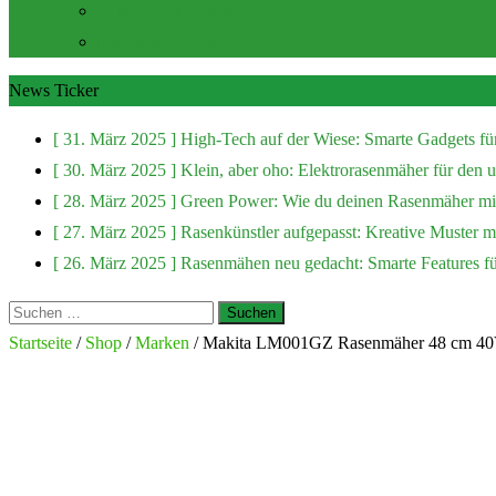
Zubehör und Extras
Rasenmäher Zubehör
News Ticker
[ 31. März 2025 ]
High-Tech auf der Wiese: Smarte Gadgets fü
[ 30. März 2025 ]
Klein, aber oho: Elektrorasenmäher für den
[ 28. März 2025 ]
Green Power: Wie du deinen Rasenmäher mit
[ 27. März 2025 ]
Rasenkünstler aufgepasst: Kreative Muster 
[ 26. März 2025 ]
Rasenmähen neu gedacht: Smarte Features f
Suchen
nach:
Startseite
/
Shop
/
Marken
/ Makita LM001GZ Rasenmäher 48 cm 40