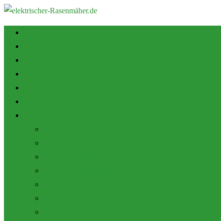
Startseite
Tipps zum Kauf
Shop
Empfehlung
Zubehör
Mulch Funktion
Themen
Akku Rasenmäher
Roboter Rasenmäher
Elektro Rasenmäher
Pflege und Wartung
Allgemein
Produktbewertungen
Marken