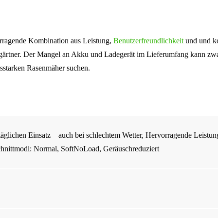
rragende Kombination aus Leistung,
Benutzerfreundlichkeit
und und ko
ygärtner. Der Mangel an Akku und Ladegerät im Lieferumfang kann zwar
ngsstarken Rasenmäher suchen.
 täglichen Einsatz – auch bei schlechtem Wetter, Hervorragende Leist
chnittmodi: Normal, SoftNoLoad, Geräuschreduziert