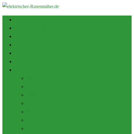
Startseite
Tipps zum Kauf
Shop
Empfehlung
Zubehör
Mulch Funktion
Themen
Akku Rasenmäher
Roboter Rasenmäher
Elektro Rasenmäher
Pflege und Wartung
Allgemein
Produktbewertungen
Marken