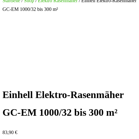
nach:
Startseite
/
Shop
/
Elektro Rasenmäher
/ Einhell Elektro-Rasenmäher
GC-EM 1000/32 bis 300 m²
Einhell Elektro-Rasenmäher
GC-EM 1000/32 bis 300 m²
83,90
€