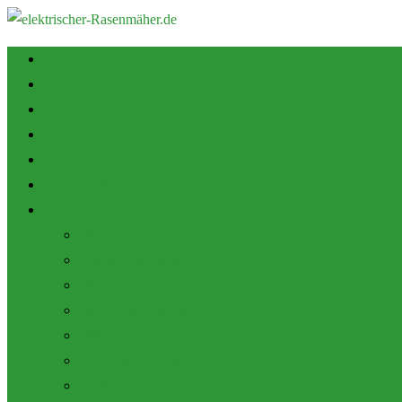
Startseite
Tipps zum Kauf
Shop
Empfehlung
Zubehör
Mulch Funktion
Themen
Akku Rasenmäher
Roboter Rasenmäher
Elektro Rasenmäher
Pflege und Wartung
Allgemein
Produktbewertungen
Marken