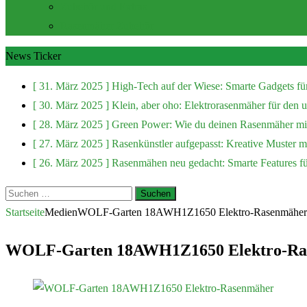
Zubehör und Extras
Rasenmäher Zubehör
News Ticker
[ 31. März 2025 ]
High-Tech auf der Wiese: Smarte Gadgets fü
[ 30. März 2025 ]
Klein, aber oho: Elektrorasenmäher für den
[ 28. März 2025 ]
Green Power: Wie du deinen Rasenmäher mit
[ 27. März 2025 ]
Rasenkünstler aufgepasst: Kreative Muster 
[ 26. März 2025 ]
Rasenmähen neu gedacht: Smarte Features f
Suchen
nach:
Startseite
Medien
WOLF-Garten 18AWH1Z1650 Elektro-Rasenmäher
WOLF-Garten 18AWH1Z1650 Elektro-Ra