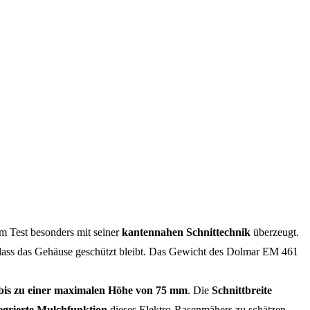
m Test besonders mit seiner
kantennahen Schnittechnik
überzeugt.
r, dass das Gehäuse geschützt bleibt. Das Gewicht des Dolmar EM 461
bis zu einer maximalen Höhe von 75 mm
. Die
Schnittbreite
egrierte Mulchfunktion
dieses Elektro-Rasenmähers zu schätzen