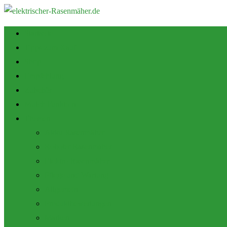
Startseite
Tipps zum Kauf
Shop
Empfehlung
Zubehör
Mulch Funktion
Themen
Akku Rasenmäher
Roboter Rasenmäher
Elektro Rasenmäher
Pflege und Wartung
Allgemein
Produktbewertungen
Marken