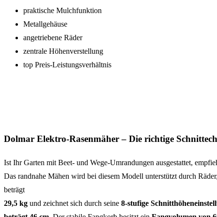
praktische Mulchfunktion
Metallgehäuse
angetriebene Räder
zentrale Höhenverstellung
top Preis-Leistungsverhältnis
Dolmar Elektro-Rasenmäher – Die richtige Schnittechn
Ist Ihr Garten mit Beet- und Wege-Umrandungen ausgestattet, empfie
Das randnahe Mähen wird bei diesem Modell unterstützt durch Räder, 
beträgt
29,5 kg
und zeichnet sich durch seine
8-stufige Schnitthöheneinstel
beträgt 46 cm
. Der stabile Fangkorb besitzt ein
Fangvolumen von 6