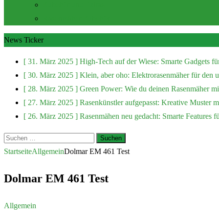
Zubehör und Extras
Rasenmäher Zubehör
News Ticker
[ 31. März 2025 ]
High-Tech auf der Wiese: Smarte Gadgets fü
[ 30. März 2025 ]
Klein, aber oho: Elektrorasenmäher für den
[ 28. März 2025 ]
Green Power: Wie du deinen Rasenmäher mit
[ 27. März 2025 ]
Rasenkünstler aufgepasst: Kreative Muster 
[ 26. März 2025 ]
Rasenmähen neu gedacht: Smarte Features f
Suchen
nach:
Startseite
Allgemein
Dolmar EM 461 Test
Dolmar EM 461 Test
Allgemein