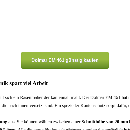
Dolmar EM 461 günstig kaufen
ik spart viel Arbeit
hlt sich ein Rasenmäher der kantennah mäht. Der Dolmar EM 461 hat i
die nach innen versetzt sind. Ein spezieller Kantenschutz sorgt dafü
lung
aus. Sie können wählen zwischen einer
Schnitthöhe von 20 mm 
0 Litern
. Alle die gerne ökologisch gärtnern, werden die zusätzlich
int