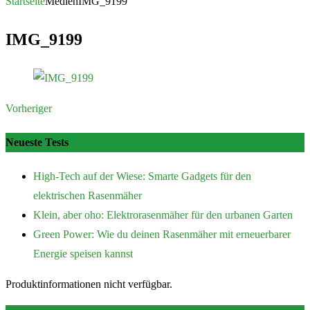
nach:
Startseite
Medien
IMG_9199
IMG_9199
Vorheriger
Neueste Tests
High-Tech auf der Wiese: Smarte Gadgets für den
elektrischen Rasenmäher
Klein, aber oho: Elektrorasenmäher für den urbanen Garten
Green Power: Wie du deinen Rasenmäher mit erneuerbarer
Energie speisen kannst
Produktinformationen nicht verfügbar.