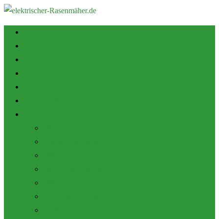
Startseite
Tipps zum Kauf
Shop
Empfehlung
Zubehör
Mulch Funktion
Themen
Akku Rasenmäher
Roboter Rasenmäher
Elektro Rasenmäher
Pflege und Wartung
Allgemein
Produktbewertungen
Marken