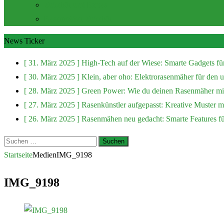
Zubehör und Extras
Rasenmäher Zubehör
News Ticker
[ 31. März 2025 ]
High-Tech auf der Wiese: Smarte Gadgets fü
[ 30. März 2025 ]
Klein, aber oho: Elektrorasenmäher für den
[ 28. März 2025 ]
Green Power: Wie du deinen Rasenmäher mit
[ 27. März 2025 ]
Rasenkünstler aufgepasst: Kreative Muster 
[ 26. März 2025 ]
Rasenmähen neu gedacht: Smarte Features f
Suchen
nach:
Startseite
Medien
IMG_9198
IMG_9198