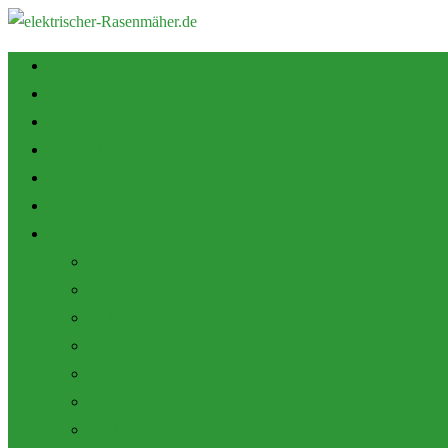
Startseite
Tipps zum Kauf
Shop
Empfehlung
Zubehör
Mulch Funktion
Themen
Akku Rasenmäher
Roboter Rasenmäher
Elektro Rasenmäher
Pflege und Wartung
Allgemein
Produktbewertungen
Marken