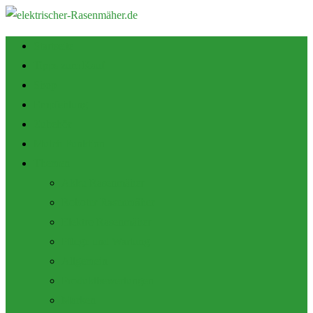
Startseite
Tipps zum Kauf
Shop
Empfehlung
Zubehör
Mulch Funktion
Themen
Akku Rasenmäher
Roboter Rasenmäher
Elektro Rasenmäher
Pflege und Wartung
Allgemein
Produktbewertungen
Marken