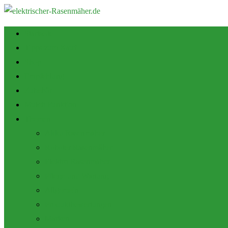
Startseite
Tipps zum Kauf
Shop
Empfehlung
Zubehör
Mulch Funktion
Themen
Akku Rasenmäher
Roboter Rasenmäher
Elektro Rasenmäher
Pflege und Wartung
Allgemein
Produktbewertungen
Marken