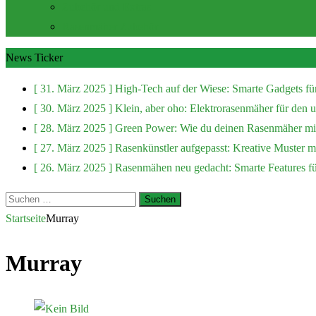
Zubehör und Extras
Rasenmäher Zubehör
News Ticker
[ 31. März 2025 ]
High-Tech auf der Wiese: Smarte Gadgets fü
[ 30. März 2025 ]
Klein, aber oho: Elektrorasenmäher für den
[ 28. März 2025 ]
Green Power: Wie du deinen Rasenmäher mit
[ 27. März 2025 ]
Rasenkünstler aufgepasst: Kreative Muster 
[ 26. März 2025 ]
Rasenmähen neu gedacht: Smarte Features f
Suchen
nach:
Startseite
Murray
Murray