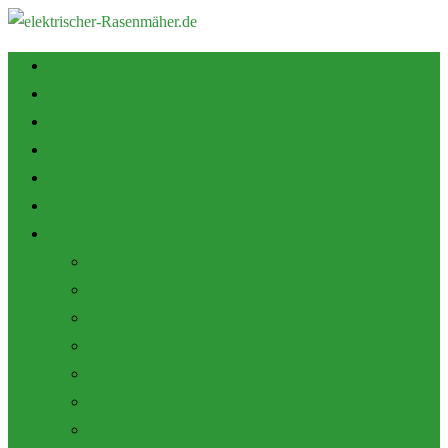
Startseite
Tipps zum Kauf
Shop
Empfehlung
Zubehör
Mulch Funktion
Themen
Akku Rasenmäher
Roboter Rasenmäher
Elektro Rasenmäher
Pflege und Wartung
Allgemein
Produktbewertungen
Marken