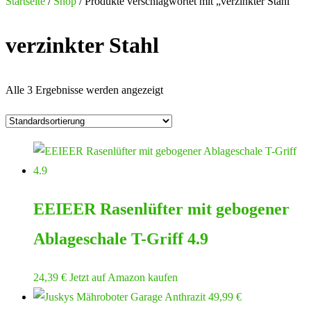
nach:
Startseite
/
Shop
/ Produkte verschlagwortet mit „verzinkter Stahl“
verzinkter Stahl
Alle 3 Ergebnisse werden angezeigt
EEIEER Rasenlüfter mit gebogener
Ablageschale T-Griff 4.9
24,39
€
Jetzt auf Amazon kaufen