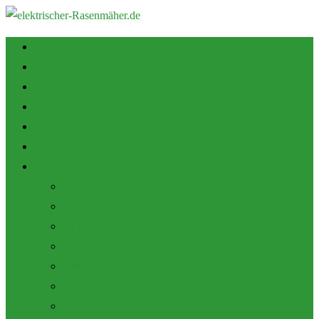
Startseite
Tipps zum Kauf
Shop
Empfehlung
Zubehör
Mulch Funktion
Themen
Akku Rasenmäher
Roboter Rasenmäher
Elektro Rasenmäher
Pflege und Wartung
Allgemein
Produktbewertungen
Marken