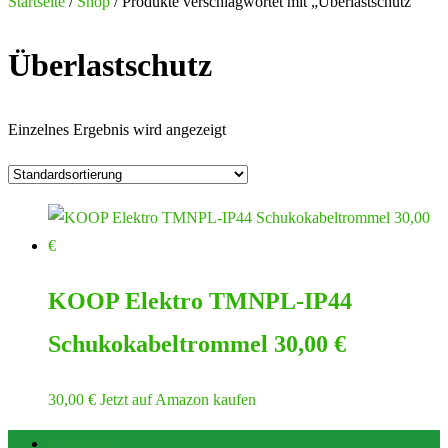
nach:
Startseite
/
Shop
/ Produkte verschlagwortet mit „Überlastschutz“
Überlastschutz
Einzelnes Ergebnis wird angezeigt
KOOP Elektro TMNPL-IP44
Schukokabeltrommel 30,00 €
30,00
€
Jetzt auf Amazon kaufen
Impressum