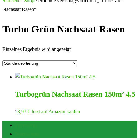
nach:
Startseite
/
Shop
/ Produkte verschlagwortet mit „Turbo Grün
Nachsaat Rasen“
Turbo Grün Nachsaat Rasen
Einzelnes Ergebnis wird angezeigt
Turbogrün Nachsaat Rasen 150m² 4.5
53,97
€
Jetzt auf Amazon kaufen
Impressum
Datenschutz