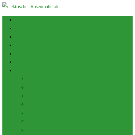
Startseite
Tipps zum Kauf
Shop
Empfehlung
Zubehör
Mulch Funktion
Themen
Akku Rasenmäher
Roboter Rasenmäher
Elektro Rasenmäher
Pflege und Wartung
Allgemein
Produktbewertungen
Marken