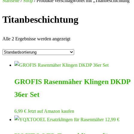
nach:
Startseite
/
Shop
/ Produkte verschlagwortet mit „Titanbeschichtung“
Titanbeschichtung
Alle 2 Ergebnisse werden angezeigt
GROFIS Rasenmäher Klingen DKDP
36er Set
6,99
€
Jetzt auf Amazon kaufen