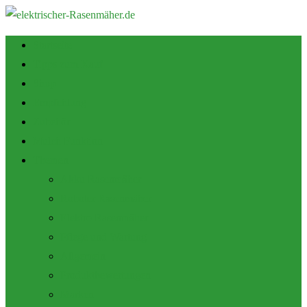
Startseite
Tipps zum Kauf
Shop
Empfehlung
Zubehör
Mulch Funktion
Themen
Akku Rasenmäher
Roboter Rasenmäher
Elektro Rasenmäher
Pflege und Wartung
Allgemein
Produktbewertungen
Marken