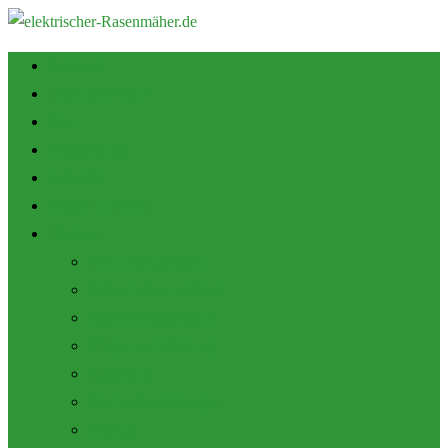
Startseite
Tipps zum Kauf
Shop
Empfehlung
Zubehör
Mulch Funktion
Themen
Akku Rasenmäher
Roboter Rasenmäher
Elektro Rasenmäher
Pflege und Wartung
Allgemein
Produktbewertungen
Marken