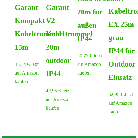
Garant
Garant
Kabeltr
20m für
Kompakt
V2
EX 25m
außen
Kabeltrommel
Kabeltrommel
grau
IP44
15m
20m
IP44 für
50,75
€
Jetzt
outdoor
Outdoor
35,14
€
Jetzt
auf Amazon
IP44
auf Amazon
kaufen
Einsatz
kaufen
42,95
€
Jetzt
52,95
€
Jetzt
auf Amazon
auf Amazon
kaufen
kaufen