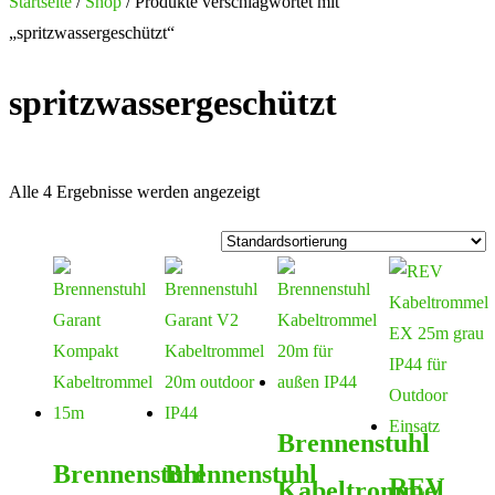
nach:
Startseite
/
Shop
/ Produkte verschlagwortet mit
„spritzwassergeschützt“
spritzwassergeschützt
Alle 4 Ergebnisse werden angezeigt
Brennenstuhl
Brennenstuhl
Brennenstuhl
REV
Kabeltrommel