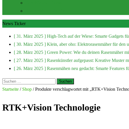
Zubehör und Extras
Rasenmäher Zubehör
News Ticker
[ 31. März 2025 ]
High-Tech auf der Wiese: Smarte Gadgets fü
[ 30. März 2025 ]
Klein, aber oho: Elektrorasenmäher für den
[ 28. März 2025 ]
Green Power: Wie du deinen Rasenmäher mit
[ 27. März 2025 ]
Rasenkünstler aufgepasst: Kreative Muster 
[ 26. März 2025 ]
Rasenmähen neu gedacht: Smarte Features f
Suchen
nach:
Startseite
/
Shop
/ Produkte verschlagwortet mit „RTK+Vision Techno
RTK+Vision Technologie