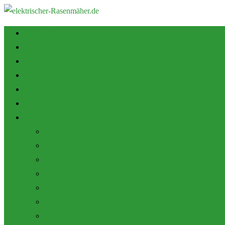
Startseite
Tipps zum Kauf
Shop
Empfehlung
Zubehör
Mulch Funktion
Themen
Akku Rasenmäher
Roboter Rasenmäher
Elektro Rasenmäher
Pflege und Wartung
Allgemein
Produktbewertungen
Marken