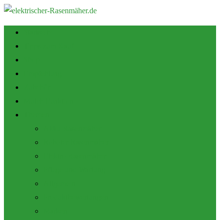
Startseite
Tipps zum Kauf
Shop
Empfehlung
Zubehör
Mulch Funktion
Themen
Akku Rasenmäher
Roboter Rasenmäher
Elektro Rasenmäher
Pflege und Wartung
Allgemein
Produktbewertungen
Marken