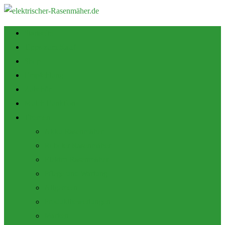
Startseite
Tipps zum Kauf
Shop
Empfehlung
Zubehör
Mulch Funktion
Themen
Akku Rasenmäher
Roboter Rasenmäher
Elektro Rasenmäher
Pflege und Wartung
Allgemein
Produktbewertungen
Marken