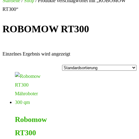
nach:
Startseite
/
Shop
/ Produkte verschlagwortet mit „ROBOMOW
RT300“
ROBOMOW RT300
Einzelnes Ergebnis wird angezeigt
Robomow
RT300