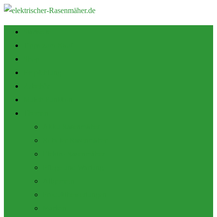
Startseite
Tipps zum Kauf
Shop
Empfehlung
Zubehör
Mulch Funktion
Themen
Akku Rasenmäher
Roboter Rasenmäher
Elektro Rasenmäher
Pflege und Wartung
Allgemein
Produktbewertungen
Marken