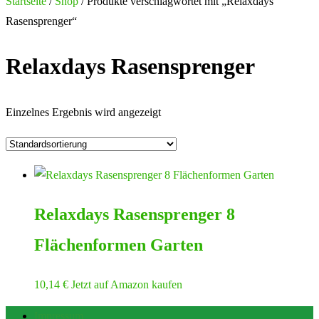
nach:
Startseite
/
Shop
/ Produkte verschlagwortet mit „Relaxdays
Rasensprenger“
Relaxdays Rasensprenger
Einzelnes Ergebnis wird angezeigt
Relaxdays Rasensprenger 8
Flächenformen Garten
10,14
€
Jetzt auf Amazon kaufen
Impressum