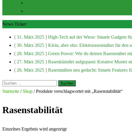
Zubehör und Extras
Rasenmäher Zubehör
News Ticker
[ 31. März 2025 ]
High-Tech auf der Wiese: Smarte Gadgets fü
[ 30. März 2025 ]
Klein, aber oho: Elektrorasenmäher für den
[ 28. März 2025 ]
Green Power: Wie du deinen Rasenmäher mit
[ 27. März 2025 ]
Rasenkünstler aufgepasst: Kreative Muster 
[ 26. März 2025 ]
Rasenmähen neu gedacht: Smarte Features f
Suchen
nach:
Startseite
/
Shop
/ Produkte verschlagwortet mit „Rasenstabilität“
Rasenstabilität
Einzelnes Ergebnis wird angezeigt