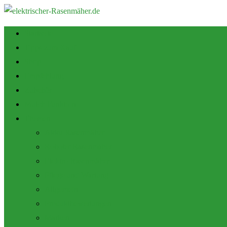
Startseite
Tipps zum Kauf
Shop
Empfehlung
Zubehör
Mulch Funktion
Themen
Akku Rasenmäher
Roboter Rasenmäher
Elektro Rasenmäher
Pflege und Wartung
Allgemein
Produktbewertungen
Marken