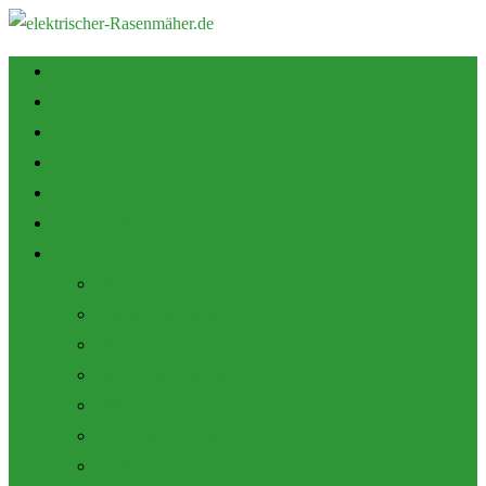
Startseite
Tipps zum Kauf
Shop
Empfehlung
Zubehör
Mulch Funktion
Themen
Akku Rasenmäher
Roboter Rasenmäher
Elektro Rasenmäher
Pflege und Wartung
Allgemein
Produktbewertungen
Marken