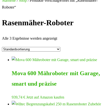
nach:
Startseite
/
Shop
/ Produkte verschlagwortet mit „Rasenmäher-
Roboter“
Rasenmäher-Roboter
Alle 3 Ergebnisse werden angezeigt
Mova 600 Mähroboter mit Garage,
smart und präzise
939,74
€
Jetzt auf Amazon kaufen