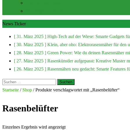
Zubehör und Extras
Rasenmäher Zubehör
News Ticker
[ 31. März 2025 ]
High-Tech auf der Wiese: Smarte Gadgets fü
[ 30. März 2025 ]
Klein, aber oho: Elektrorasenmäher für den
[ 28. März 2025 ]
Green Power: Wie du deinen Rasenmäher mit
[ 27. März 2025 ]
Rasenkünstler aufgepasst: Kreative Muster 
[ 26. März 2025 ]
Rasenmähen neu gedacht: Smarte Features f
Suchen
nach:
Startseite
/
Shop
/ Produkte verschlagwortet mit „Rasenbelüfter“
Rasenbelüfter
Einzelnes Ergebnis wird angezeigt