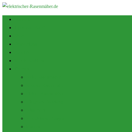
Startseite
Tipps zum Kauf
Shop
Empfehlung
Zubehör
Mulch Funktion
Themen
Akku Rasenmäher
Roboter Rasenmäher
Elektro Rasenmäher
Pflege und Wartung
Allgemein
Produktbewertungen
Marken