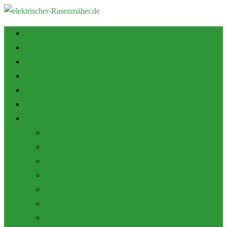
Startseite
Tipps zum Kauf
Shop
Empfehlung
Zubehör
Mulch Funktion
Themen
Akku Rasenmäher
Roboter Rasenmäher
Elektro Rasenmäher
Pflege und Wartung
Allgemein
Produktbewertungen
Marken