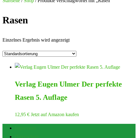
nach:
Startseite
/
Shop
/ Produkte verschlagwortet mit „Rasen“
Rasen
Einzelnes Ergebnis wird angezeigt
Verlag Eugen Ulmer Der perfekte
Rasen 5. Auflage
12,95
€
Jetzt auf Amazon kaufen
Impressum
Datenschutz