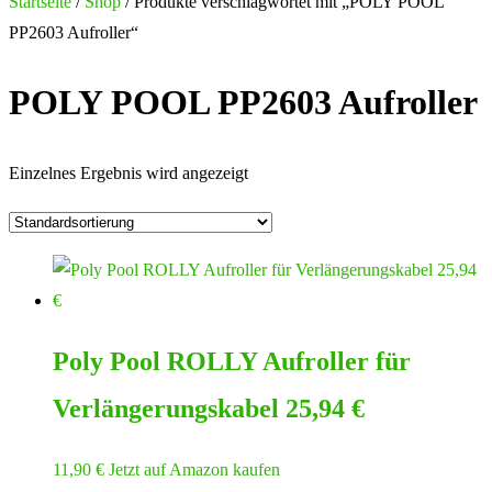
nach:
Startseite
/
Shop
/ Produkte verschlagwortet mit „POLY POOL
PP2603 Aufroller“
POLY POOL PP2603 Aufroller
Einzelnes Ergebnis wird angezeigt
Poly Pool ROLLY Aufroller für
Verlängerungskabel 25,94 €
11,90
€
Jetzt auf Amazon kaufen