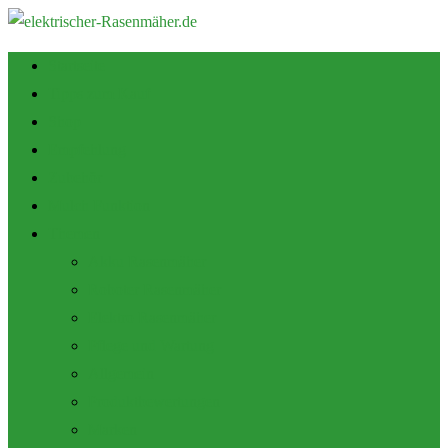
Startseite
Tipps zum Kauf
Shop
Empfehlung
Zubehör
Mulch Funktion
Themen
Akku Rasenmäher
Roboter Rasenmäher
Elektro Rasenmäher
Pflege und Wartung
Allgemein
Produktbewertungen
Marken