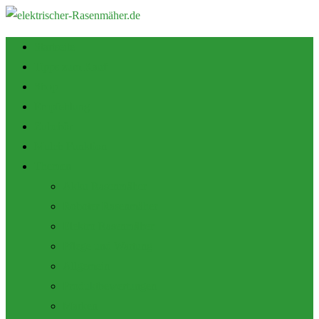
Startseite
Tipps zum Kauf
Shop
Empfehlung
Zubehör
Mulch Funktion
Themen
Akku Rasenmäher
Roboter Rasenmäher
Elektro Rasenmäher
Pflege und Wartung
Allgemein
Produktbewertungen
Marken