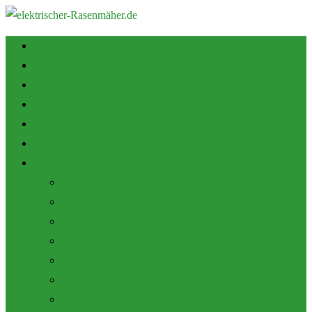
Startseite
Tipps zum Kauf
Shop
Empfehlung
Zubehör
Mulch Funktion
Themen
Akku Rasenmäher
Roboter Rasenmäher
Elektro Rasenmäher
Pflege und Wartung
Allgemein
Produktbewertungen
Marken