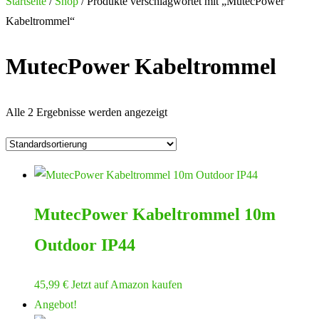
nach:
Startseite
/
Shop
/ Produkte verschlagwortet mit „MutecPower
Kabeltrommel“
MutecPower Kabeltrommel
Alle 2 Ergebnisse werden angezeigt
MutecPower Kabeltrommel 10m
Outdoor IP44
45,99
€
Jetzt auf Amazon kaufen
Angebot!