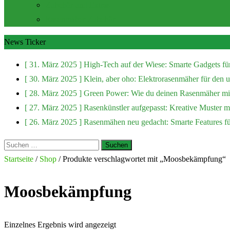
Zubehör und Extras
Rasenmäher Zubehör
News Ticker
[ 31. März 2025 ]
High-Tech auf der Wiese: Smarte Gadgets fü
[ 30. März 2025 ]
Klein, aber oho: Elektrorasenmäher für den
[ 28. März 2025 ]
Green Power: Wie du deinen Rasenmäher mit
[ 27. März 2025 ]
Rasenkünstler aufgepasst: Kreative Muster 
[ 26. März 2025 ]
Rasenmähen neu gedacht: Smarte Features f
Suchen
nach:
Startseite
/
Shop
/ Produkte verschlagwortet mit „Moosbekämpfung“
Moosbekämpfung
Einzelnes Ergebnis wird angezeigt