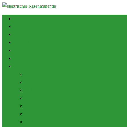
Startseite
Tipps zum Kauf
Shop
Empfehlung
Zubehör
Mulch Funktion
Themen
Akku Rasenmäher
Roboter Rasenmäher
Elektro Rasenmäher
Pflege und Wartung
Allgemein
Produktbewertungen
Marken