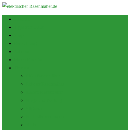
Startseite
Tipps zum Kauf
Shop
Empfehlung
Zubehör
Mulch Funktion
Themen
Akku Rasenmäher
Roboter Rasenmäher
Elektro Rasenmäher
Pflege und Wartung
Allgemein
Produktbewertungen
Marken