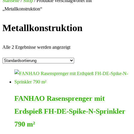
nach:
Startseite
/
Shop
/ Produkte verschlagwortet mit
„Metallkonstruktion“
Metallkonstruktion
Alle 2 Ergebnisse werden angezeigt
FANHAO Rasensprenger mit
Erdspieß FH-DE-Spike-N-Sprinkler
790 m²