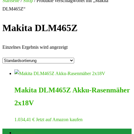
nach:
Startseite
/
Shop
/ Produkte verschlagwortet mit „Makita
DLM465Z“
Makita DLM465Z
Einzelnes Ergebnis wird angezeigt
Makita DLM465Z Akku-Rasenmäher
2x18V
1.034,41
€
Jetzt auf Amazon kaufen
Impressum