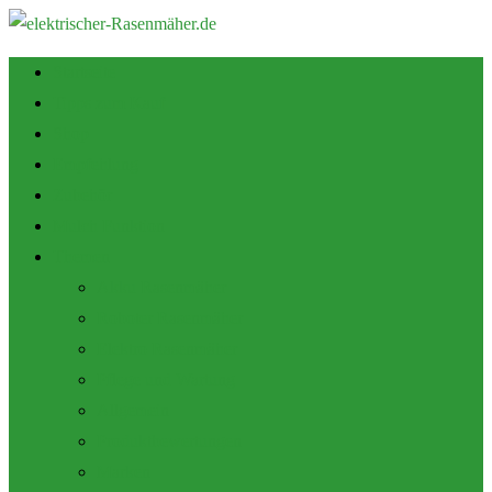
Startseite
Tipps zum Kauf
Shop
Empfehlung
Zubehör
Mulch Funktion
Themen
Akku Rasenmäher
Roboter Rasenmäher
Elektro Rasenmäher
Pflege und Wartung
Allgemein
Produktbewertungen
Marken