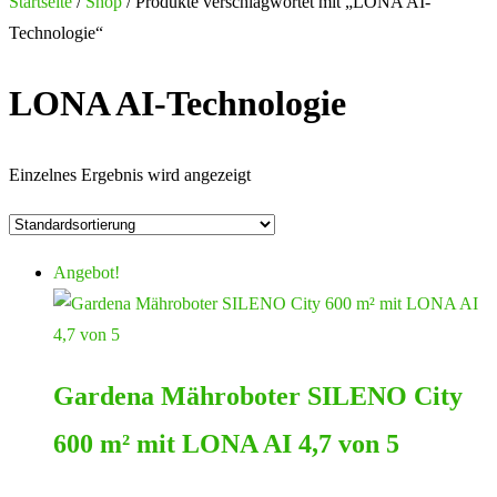
nach:
Startseite
/
Shop
/ Produkte verschlagwortet mit „LONA AI-
Technologie“
LONA AI-Technologie
Einzelnes Ergebnis wird angezeigt
Angebot!
Gardena Mähroboter SILENO City
600 m² mit LONA AI 4,7 von 5