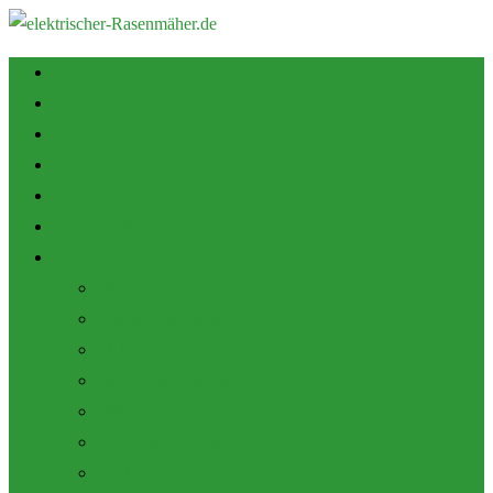
Startseite
Tipps zum Kauf
Shop
Empfehlung
Zubehör
Mulch Funktion
Themen
Akku Rasenmäher
Roboter Rasenmäher
Elektro Rasenmäher
Pflege und Wartung
Allgemein
Produktbewertungen
Marken