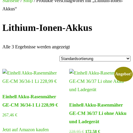
nach:
Startseite
/
Shop
/ Produkte verschlagwortet mit „Lithium-Ionen-
Akkus“
Lithium-Ionen-Akkus
Alle 3 Ergebnisse werden angezeigt
Angebot!
Einhell Akku-Rasenmäher
GE-CM 36/34-1 Li 228,99 €
Einhell Akku-Rasenmäher
GE-CM 36/37 Li ohne Akku
267,46
€
und Ladegerät
Jetzt auf Amazon kaufen
Ursprünglicher
Aktueller
228,95
€
172,58
€