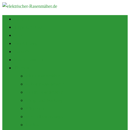
Startseite
Tipps zum Kauf
Shop
Empfehlung
Zubehör
Mulch Funktion
Themen
Akku Rasenmäher
Roboter Rasenmäher
Elektro Rasenmäher
Pflege und Wartung
Allgemein
Produktbewertungen
Marken