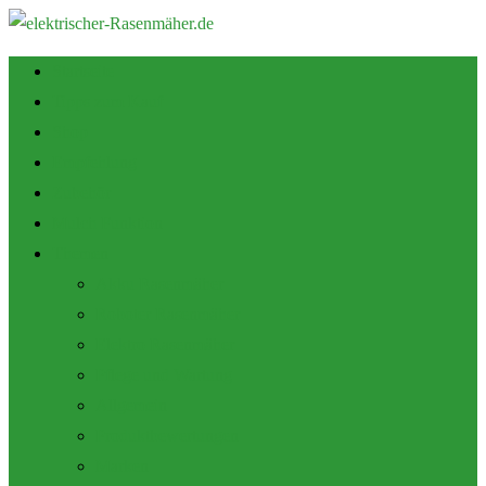
Startseite
Tipps zum Kauf
Shop
Empfehlung
Zubehör
Mulch Funktion
Themen
Akku Rasenmäher
Roboter Rasenmäher
Elektro Rasenmäher
Pflege und Wartung
Allgemein
Produktbewertungen
Marken