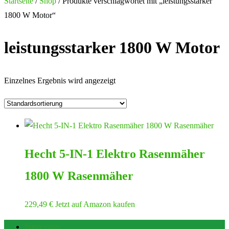
nach:
Startseite
/
Shop
/ Produkte verschlagwortet mit „leistungsstarker
1800 W Motor“
leistungsstarker 1800 W Motor
Einzelnes Ergebnis wird angezeigt
Hecht 5-IN-1 Elektro Rasenmäher
1800 W Rasenmäher
229,49
€
Jetzt auf Amazon kaufen
Impressum