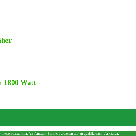
äher
r 1800 Watt
weisen darauf hin: Als Amazon-Partner verdienen wir an qualifizierten Verkäufen.