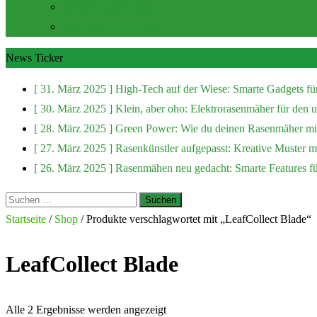
Zubehör und Extras
Rasenmäher Zubehör
News Ticker
[ 31. März 2025 ]
High-Tech auf der Wiese: Smarte Gadgets fü
[ 30. März 2025 ]
Klein, aber oho: Elektrorasenmäher für den
[ 28. März 2025 ]
Green Power: Wie du deinen Rasenmäher mit
[ 27. März 2025 ]
Rasenkünstler aufgepasst: Kreative Muster 
[ 26. März 2025 ]
Rasenmähen neu gedacht: Smarte Features f
Suchen
nach:
Startseite
/
Shop
/ Produkte verschlagwortet mit „LeafCollect Blade“
LeafCollect Blade
Alle 2 Ergebnisse werden angezeigt