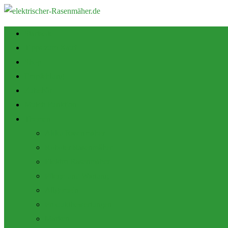
Startseite
Tipps zum Kauf
Shop
Empfehlung
Zubehör
Mulch Funktion
Themen
Akku Rasenmäher
Roboter Rasenmäher
Elektro Rasenmäher
Pflege und Wartung
Allgemein
Produktbewertungen
Marken