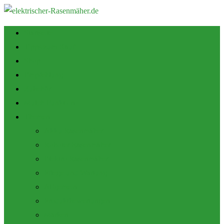
Startseite
Tipps zum Kauf
Shop
Empfehlung
Zubehör
Mulch Funktion
Themen
Akku Rasenmäher
Roboter Rasenmäher
Elektro Rasenmäher
Pflege und Wartung
Allgemein
Produktbewertungen
Marken