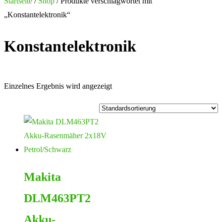
nach:
Startseite
/
Shop
/ Produkte verschlagwortet mit
„Konstantelektronik“
Konstantelektronik
Einzelnes Ergebnis wird angezeigt
Makita
DLM463PT2
Akku-