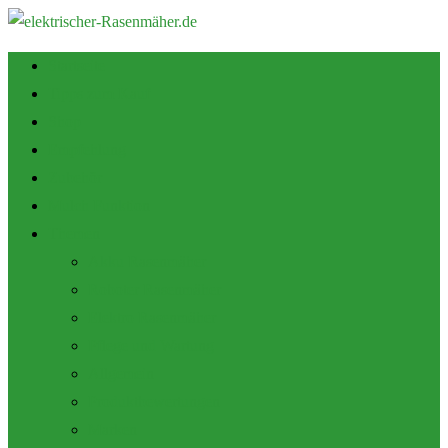
Startseite
Tipps zum Kauf
Shop
Empfehlung
Zubehör
Mulch Funktion
Themen
Akku Rasenmäher
Roboter Rasenmäher
Elektro Rasenmäher
Pflege und Wartung
Allgemein
Produktbewertungen
Marken