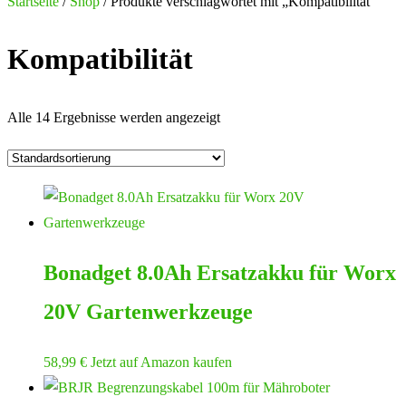
nach:
Startseite
/
Shop
/ Produkte verschlagwortet mit „Kompatibilität“
Kompatibilität
Alle 14 Ergebnisse werden angezeigt
Bonadget 8.0Ah Ersatzakku für Worx
20V Gartenwerkzeuge
58,99
€
Jetzt auf Amazon kaufen