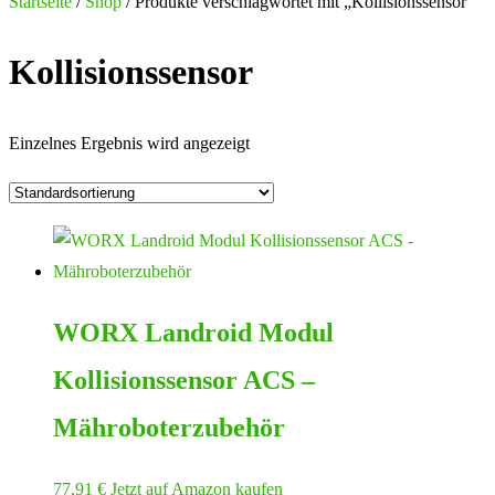
nach:
Startseite
/
Shop
/ Produkte verschlagwortet mit „Kollisionssensor“
Kollisionssensor
Einzelnes Ergebnis wird angezeigt
WORX Landroid Modul
Kollisionssensor ACS –
Mähroboterzubehör
77,91
€
Jetzt auf Amazon kaufen