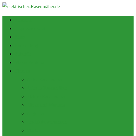
Startseite
Tipps zum Kauf
Shop
Empfehlung
Zubehör
Mulch Funktion
Themen
Akku Rasenmäher
Roboter Rasenmäher
Elektro Rasenmäher
Pflege und Wartung
Allgemein
Produktbewertungen
Marken