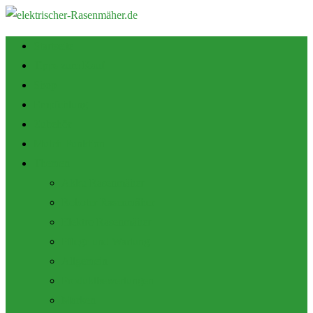
Startseite
Tipps zum Kauf
Shop
Empfehlung
Zubehör
Mulch Funktion
Themen
Akku Rasenmäher
Roboter Rasenmäher
Elektro Rasenmäher
Pflege und Wartung
Allgemein
Produktbewertungen
Marken