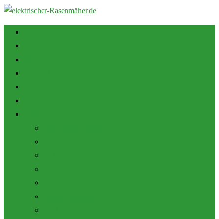
Startseite
Tipps zum Kauf
Shop
Empfehlung
Zubehör
Mulch Funktion
Themen
Akku Rasenmäher
Roboter Rasenmäher
Elektro Rasenmäher
Pflege und Wartung
Allgemein
Produktbewertungen
Marken