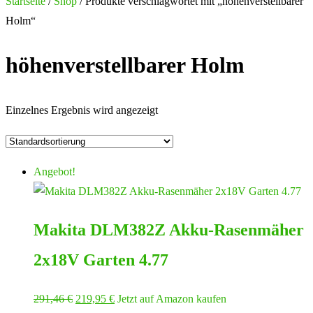
nach:
Startseite
/
Shop
/ Produkte verschlagwortet mit „höhenverstellbarer
Holm“
höhenverstellbarer Holm
Einzelnes Ergebnis wird angezeigt
Angebot!
Makita DLM382Z Akku-Rasenmäher
2x18V Garten 4.77
Ursprünglicher
Aktueller
291,46
€
219,95
€
Jetzt auf Amazon kaufen