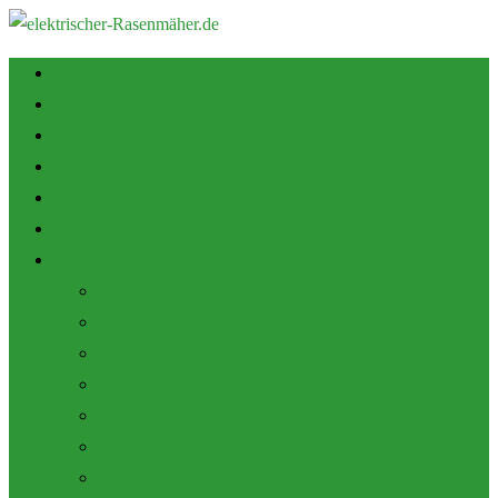
Startseite
Tipps zum Kauf
Shop
Empfehlung
Zubehör
Mulch Funktion
Themen
Akku Rasenmäher
Roboter Rasenmäher
Elektro Rasenmäher
Pflege und Wartung
Allgemein
Produktbewertungen
Marken