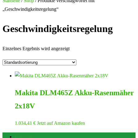
nach:
Startseite
/
Shop
/ Produkte verschlagwortet mit
„Geschwindigkeitsregelung“
Geschwindigkeitsregelung
Einzelnes Ergebnis wird angezeigt
Makita DLM465Z Akku-Rasenmäher
2x18V
1.034,41
€
Jetzt auf Amazon kaufen
Impressum