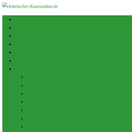
Startseite
Tipps zum Kauf
Shop
Empfehlung
Zubehör
Mulch Funktion
Themen
Akku Rasenmäher
Roboter Rasenmäher
Elektro Rasenmäher
Pflege und Wartung
Allgemein
Produktbewertungen
Marken