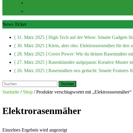
Zubehör und Extras
Rasenmäher Zubehör
News Ticker
[ 31. März 2025 ]
High-Tech auf der Wiese: Smarte Gadgets fü
[ 30. März 2025 ]
Klein, aber oho: Elektrorasenmäher für den
[ 28. März 2025 ]
Green Power: Wie du deinen Rasenmäher mit
[ 27. März 2025 ]
Rasenkünstler aufgepasst: Kreative Muster 
[ 26. März 2025 ]
Rasenmähen neu gedacht: Smarte Features f
Suchen
nach:
Startseite
/
Shop
/ Produkte verschlagwortet mit „Elektrorasenmäher“
Elektrorasenmäher
Einzelnes Ergebnis wird angezeigt