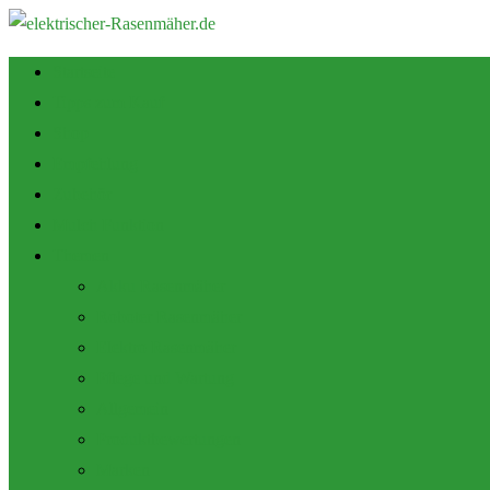
Startseite
Tipps zum Kauf
Shop
Empfehlung
Zubehör
Mulch Funktion
Themen
Akku Rasenmäher
Roboter Rasenmäher
Elektro Rasenmäher
Pflege und Wartung
Allgemein
Produktbewertungen
Marken