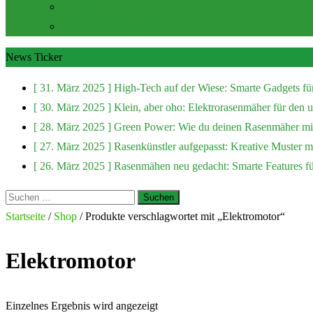
Zubehör und Extras
Rasenmäher Zubehör
News Ticker
[ 31. März 2025 ]
High-Tech auf der Wiese: Smarte Gadgets fü
[ 30. März 2025 ]
Klein, aber oho: Elektrorasenmäher für den
[ 28. März 2025 ]
Green Power: Wie du deinen Rasenmäher mit
[ 27. März 2025 ]
Rasenkünstler aufgepasst: Kreative Muster 
[ 26. März 2025 ]
Rasenmähen neu gedacht: Smarte Features f
Suchen
nach:
Startseite
/
Shop
/ Produkte verschlagwortet mit „Elektromotor“
Elektromotor
Einzelnes Ergebnis wird angezeigt