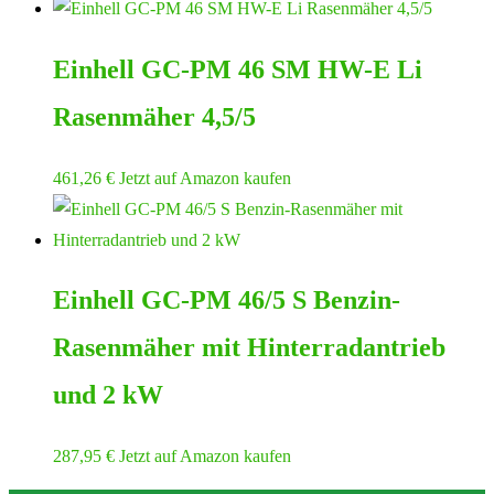
Preis
Preis
war:
ist:
Einhell GC-PM 46 SM HW-E Li
205,95 €
193,32 €.
Rasenmäher 4,5/5
461,26
€
Jetzt auf Amazon kaufen
Einhell GC-PM 46/5 S Benzin-
Rasenmäher mit Hinterradantrieb
und 2 kW
287,95
€
Jetzt auf Amazon kaufen