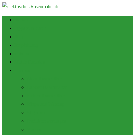
Startseite
Tipps zum Kauf
Shop
Empfehlung
Zubehör
Mulch Funktion
Themen
Akku Rasenmäher
Roboter Rasenmäher
Elektro Rasenmäher
Pflege und Wartung
Allgemein
Produktbewertungen
Marken