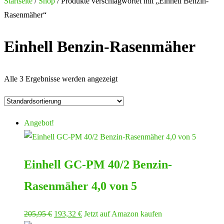
nach:
Startseite
/
Shop
/ Produkte verschlagwortet mit „Einhell Benzin-
Rasenmäher“
Einhell Benzin-Rasenmäher
Alle 3 Ergebnisse werden angezeigt
Angebot!
Einhell GC-PM 40/2 Benzin-
Rasenmäher 4,0 von 5
Ursprünglicher
Aktueller
205,95
€
193,32
€
Jetzt auf Amazon kaufen