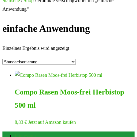
nach:
Startseite
/
Shop
/ Produkte verschlagwortet mit „einfache
Anwendung“
einfache Anwendung
Einzelnes Ergebnis wird angezeigt
Compo Rasen Moos-frei Herbistop
500 ml
8,83
€
Jetzt auf Amazon kaufen
Impressum