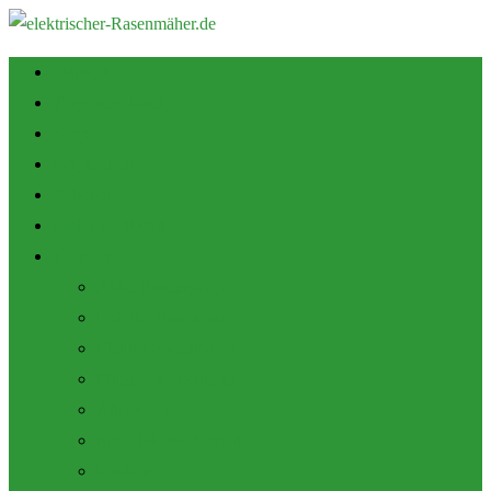
Startseite
Tipps zum Kauf
Shop
Empfehlung
Zubehör
Mulch Funktion
Themen
Akku Rasenmäher
Roboter Rasenmäher
Elektro Rasenmäher
Pflege und Wartung
Allgemein
Produktbewertungen
Marken